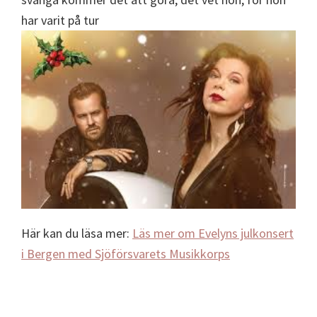
har varit på tur
Här kan du läsa mer:
Läs mer om Evelyns julkonsert
i Bergen med Sjöförsvarets Musikkorps