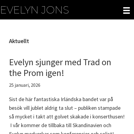
Hoppa
EVELYN JONS
till
huvudinnehåll
Aktuellt
Evelyn sjunger med Trad on
the Prom igen!
25 januari, 2026
Sist de här fantastiska Irländska bandet var på
besök vill jublet aldrig ta slut – publiken stampade
så mycket i takt att golvet skakade i konserthusen!
I vår kommer de tillbaka till Skandinavien och
Evelyn medverkar som konferencier och solist!