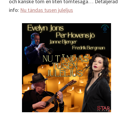
och kanske tom en liten tomtesaga… Detaljerad
info:
Nu tändas tusen juleljus