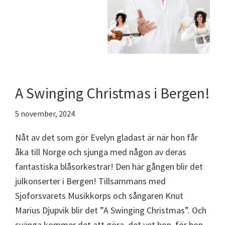
A Swinging Christmas i Bergen!
5 november, 2024
Nåt av det som gör Evelyn gladast är när hon får
åka till Norge och sjunga med någon av deras
fantastiska blåsorkestrar! Den här gången blir det
julkonserter i Bergen! Tillsammans med
Sjoforsvarets Musikkorps och sångaren Knut
Marius Djupvik blir det ”A Swinging Christmas”. Och
svänga kommer det att göra, det vet hon, för hon