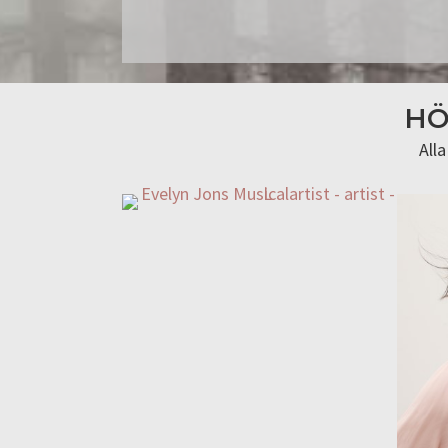
HÖ
All