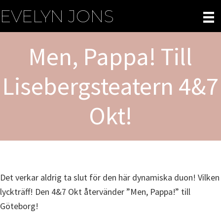
Hoppa
EVELYN JONS
till
huvudinnehåll
Men, Pappa! Till
Lisebergsteatern 4&7
Okt!
Det verkar aldrig ta slut för den här dynamiska duon! Vilken
lyckträff! Den 4&7 Okt återvänder ”Men, Pappa!” till
Göteborg!