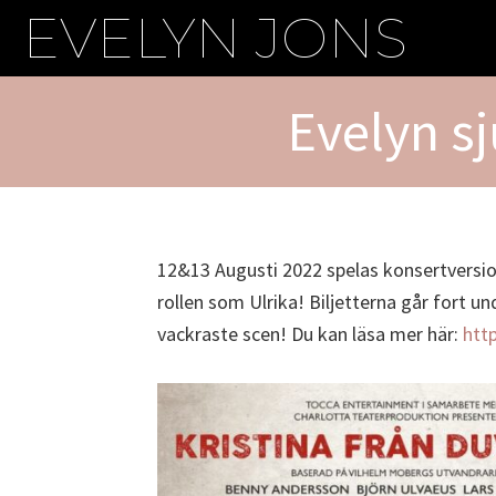
Hoppa
EVELYN JONS
till
huvudinnehåll
Evelyn sj
12&13 Augusti 2022 spelas konsertversio
rollen som Ulrika! Biljetterna går fort u
vackraste scen! Du kan läsa mer här:
http