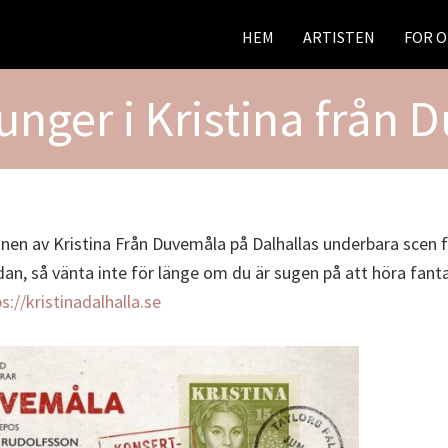
HEM
ARTISTEN
FOR 
unger i Kristina från
nen av Kristina Från Duvemåla på Dalhallas underbara scen 
ndan, så vänta inte för länge om du är sugen på att höra fan
s://kristinadalhalla.se