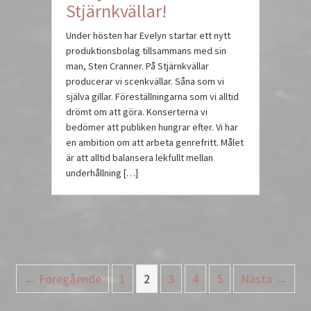
Stjärnkvällar!
Under hösten har Evelyn startar ett nytt
produktionsbolag tillsammans med sin
man, Sten Cranner. På Stjärnkvällar
producerar vi scenkvällar. Såna som vi
själva gillar. Föreställningarna som vi alltid
drömt om att göra. Konserterna vi
bedömer att publiken hungrar efter. Vi har
en ambition om att arbeta genrefritt. Målet
är att alltid balansera lekfullt mellan
underhållning […]
← Föregående
1
2
3
4
5
Nästa →